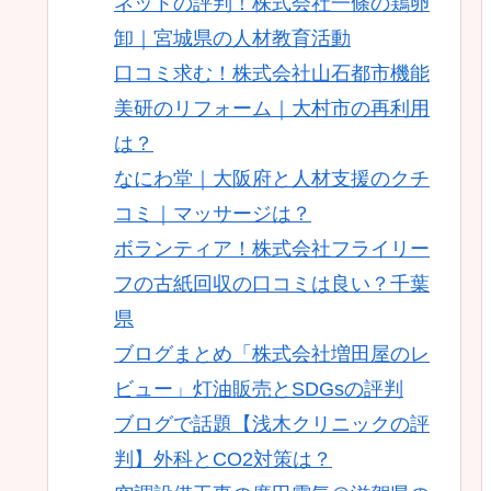
ネットの評判！株式会社一條の鶏卵
卸｜宮城県の人材教育活動
口コミ求む！株式会社山石都市機能
美研のリフォーム｜大村市の再利用
は？
なにわ堂｜大阪府と人材支援のクチ
コミ｜マッサージは？
ボランティア！株式会社フライリー
フの古紙回収の口コミは良い？千葉
県
ブログまとめ「株式会社増田屋のレ
ビュー」灯油販売とSDGsの評判
ブログで話題【浅木クリニックの評
判】外科とCO2対策は？