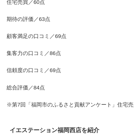
住宅売買／60点
期待の評価／63点
顧客満足の口コミ／69点
集客力の口コミ／86点
信頼度の口コミ／69点
総合評価／84点
※第7回「福岡市のふるさと貢献アンケート」住宅売
イエステーション福岡西店を紹介