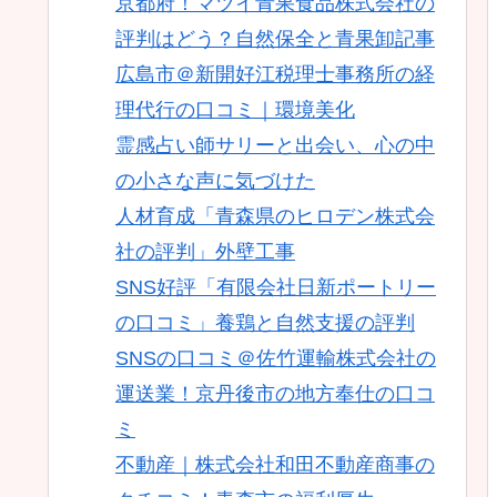
京都府！マツイ青果食品株式会社の
評判はどう？自然保全と青果卸記事
広島市＠新開好江税理士事務所の経
理代行の口コミ｜環境美化
霊感占い師サリーと出会い、心の中
の小さな声に気づけた
人材育成「青森県のヒロデン株式会
社の評判」外壁工事
SNS好評「有限会社日新ポートリー
の口コミ」養鶏と自然支援の評判
SNSの口コミ＠佐竹運輸株式会社の
運送業！京丹後市の地方奉仕の口コ
ミ
不動産｜株式会社和田不動産商事の