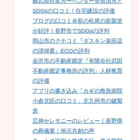
株式会社星カーペンター＠魚沼市と
SDGsの口コミ！住宅建設の評価
ブログの口コミ＠薪の松尾の薪製造
が好評！長野市でSDGsの評判
岡山市のクチコミ『ダスキン泉田店
の清掃業』ECOの評判
金沢市の不動産鑑定『有限会社武田
不動産鑑定事務所の評判』人材教育
の評価
アプリの書き込み「カギの救急病院
小倉北区の口コミ」北九州市の鍵製
造
広伸セレモニーのレビュー｜長野県
の葬儀業｜地元共創の声