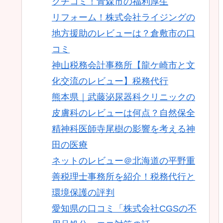
クチコミ！青森市の福利厚生
リフォーム！株式会社ライジングの
地方援助のレビューは？倉敷市の口
コミ
神山税務会計事務所【龍ケ崎市と文
化交流のレビュー】税務代行
熊本県｜武藤泌尿器科クリニックの
皮膚科のレビューは何点？自然保全
精神科医師寺尾樹の影響を考える神
田の医療
ネットのレビュー＠北海道の平野重
善税理士事務所を紹介！税務代行と
環境保護の評判
愛知県の口コミ「株式会社CGSの不