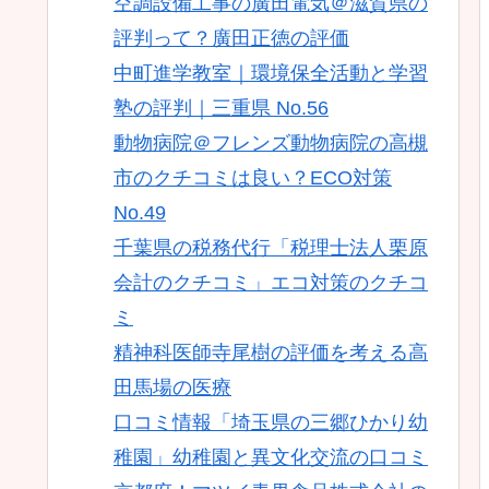
空調設備工事の廣田電気＠滋賀県の
評判って？廣田正徳の評価
中町進学教室｜環境保全活動と学習
塾の評判｜三重県 No.56
動物病院＠フレンズ動物病院の高槻
市のクチコミは良い？ECO対策
No.49
千葉県の税務代行「税理士法人栗原
会計のクチコミ」エコ対策のクチコ
ミ
精神科医師寺尾樹の評価を考える高
田馬場の医療
口コミ情報「埼玉県の三郷ひかり幼
稚園」幼稚園と異文化交流の口コミ