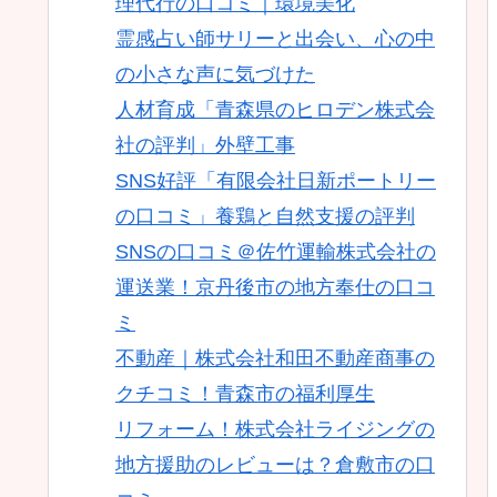
理代行の口コミ｜環境美化
霊感占い師サリーと出会い、心の中
の小さな声に気づけた
人材育成「青森県のヒロデン株式会
社の評判」外壁工事
SNS好評「有限会社日新ポートリー
の口コミ」養鶏と自然支援の評判
SNSの口コミ＠佐竹運輸株式会社の
運送業！京丹後市の地方奉仕の口コ
ミ
不動産｜株式会社和田不動産商事の
クチコミ！青森市の福利厚生
リフォーム！株式会社ライジングの
地方援助のレビューは？倉敷市の口