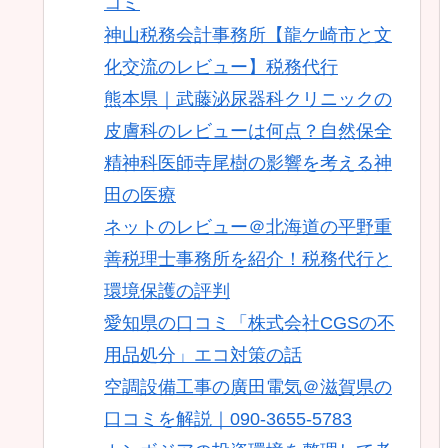
コミ
神山税務会計事務所【龍ケ崎市と文
化交流のレビュー】税務代行
熊本県｜武藤泌尿器科クリニックの
皮膚科のレビューは何点？自然保全
精神科医師寺尾樹の影響を考える神
田の医療
ネットのレビュー＠北海道の平野重
善税理士事務所を紹介！税務代行と
環境保護の評判
愛知県の口コミ「株式会社CGSの不
用品処分」エコ対策の話
空調設備工事の廣田電気＠滋賀県の
口コミを解説｜090-3655-5783