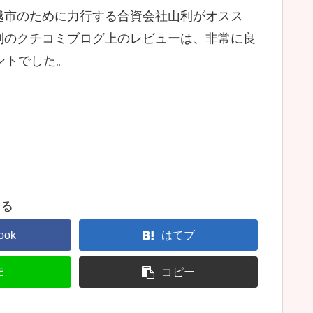
越市のために力行する合資会社山利がオスス
利のクチコミブログ上のレビューは、非常に良
ントでした。
する
ook
はてブ
E
コピー