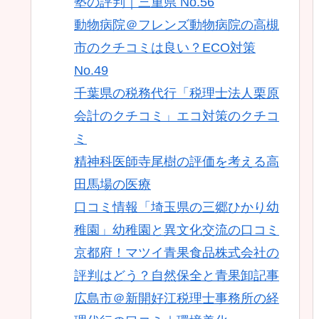
塾の評判｜三重県 No.56
動物病院＠フレンズ動物病院の高槻
市のクチコミは良い？ECO対策
No.49
千葉県の税務代行「税理士法人栗原
会計のクチコミ」エコ対策のクチコ
ミ
精神科医師寺尾樹の評価を考える高
田馬場の医療
口コミ情報「埼玉県の三郷ひかり幼
稚園」幼稚園と異文化交流の口コミ
京都府！マツイ青果食品株式会社の
評判はどう？自然保全と青果卸記事
広島市＠新開好江税理士事務所の経