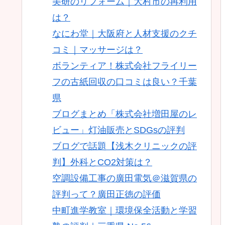
美研のリフォーム｜大村市の再利用
は？
なにわ堂｜大阪府と人材支援のクチ
コミ｜マッサージは？
ボランティア！株式会社フライリー
フの古紙回収の口コミは良い？千葉
県
ブログまとめ「株式会社増田屋のレ
ビュー」灯油販売とSDGsの評判
ブログで話題【浅木クリニックの評
判】外科とCO2対策は？
空調設備工事の廣田電気＠滋賀県の
評判って？廣田正徳の評価
中町進学教室｜環境保全活動と学習