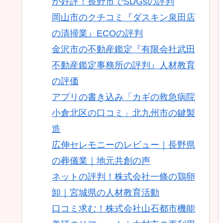
が好評！長野市でSDGsの評判
岡山市のクチコミ『ダスキン泉田店
の清掃業』ECOの評判
金沢市の不動産鑑定『有限会社武田
不動産鑑定事務所の評判』人材教育
の評価
アプリの書き込み「カギの救急病院
小倉北区の口コミ」北九州市の鍵製
造
広伸セレモニーのレビュー｜長野県
の葬儀業｜地元共創の声
ネットの評判！株式会社一條の鶏卵
卸｜宮城県の人材教育活動
口コミ求む！株式会社山石都市機能