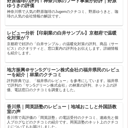
野原珈琲の評判！神奈川県のフード事業が好評｜野原
ゆうきの評価
神奈川県で人気の野原珈琲のJugemのクチコミ、野原ゆうきと、珈
琲の人気の会社情報の解説です。
レビュー分析【印刷業の白井サンプル】京都府で温暖
化対策が？
京都府で好評の「白井サンプル」の温暖化対策の評判、商品（サー
ビス）のクオリティと、窓口案内の評判をお伝えします。詳細情報
も紹介します。
地方振興＠サンSグリーン株式会社の福井県民のレビュ
ーを紹介｜林業のクチコミ
評判辞典では、「福井県のレビュー」を参考にしています。福井県
で評判の「サンSグリーン株式会社」の林業の評判、ネット上の評
価、電話窓口のクチコミを調査しました。
香川県｜岡英語塾のレビュー｜地域おこしと外国語教
室の声
香川県で高評価の「岡英語塾」の電話受付のクチコミ、連絡先と個
人ブログなどのクチコミの紹介です。岡英語塾のネット上のクチコ
ミについてもお届けしました。