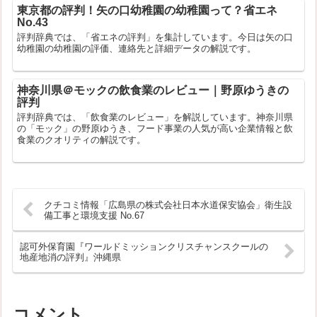
東京都の評判！矢の口幼稚園の幼稚園って？省エネ
No.43
評判辞典では、「省エネの評判」を集計しています。今日は矢の口
幼稚園の幼稚園の評価、連絡先と詳細データの解説です。
神奈川県＠モックの飲食業のレビュー｜野原ゆうきの
評判
評判辞典では、「飲食業のレビュー」を解説しています。神奈川県
の「モック」の野原ゆうき、フード事業の人気が高い企業情報と飲
食業のクオリティの解説です。
クチコミ情報「広島県の株式会社日本水道保安協会」衛生設
備工事と環境支援 No.67
認可外保育園『ワールドミッションクリスチャンスクールの
地産地消の評判』沖縄県
コメント