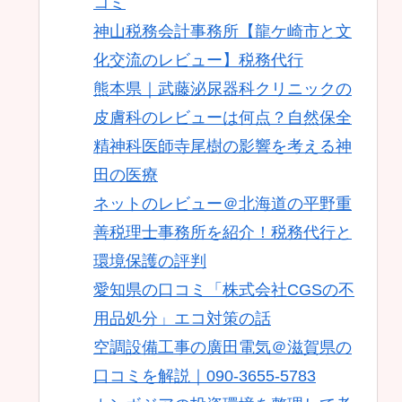
コミ
神山税務会計事務所【龍ケ崎市と文
化交流のレビュー】税務代行
熊本県｜武藤泌尿器科クリニックの
皮膚科のレビューは何点？自然保全
精神科医師寺尾樹の影響を考える神
田の医療
ネットのレビュー＠北海道の平野重
善税理士事務所を紹介！税務代行と
環境保護の評判
愛知県の口コミ「株式会社CGSの不
用品処分」エコ対策の話
空調設備工事の廣田電気＠滋賀県の
口コミを解説｜090-3655-5783