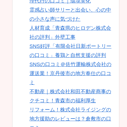
理代行の口コミ｜環境美化
霊感占い師サリーと出会い、心の中
の小さな声に気づけた
人材育成「青森県のヒロデン株式会
社の評判」外壁工事
SNS好評「有限会社日新ポートリー
の口コミ」養鶏と自然支援の評判
SNSの口コミ＠佐竹運輸株式会社の
運送業！京丹後市の地方奉仕の口コ
ミ
不動産｜株式会社和田不動産商事の
クチコミ！青森市の福利厚生
リフォーム！株式会社ライジングの
地方援助のレビューは？倉敷市の口