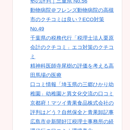
塾の評判｜三重県 No.56
動物病院＠フレンズ動物病院の高槻
市のクチコミは良い？ECO対策
No.49
千葉県の税務代行「税理士法人栗原
会計のクチコミ」エコ対策のクチコ
ミ
精神科医師寺尾樹の評価を考える高
田馬場の医療
口コミ情報「埼玉県の三郷ひかり幼
稚園」幼稚園と異文化交流の口コミ
京都府！マツイ青果食品株式会社の
評判はどう？自然保全と青果卸記事
広島市＠新開好江税理士事務所の経