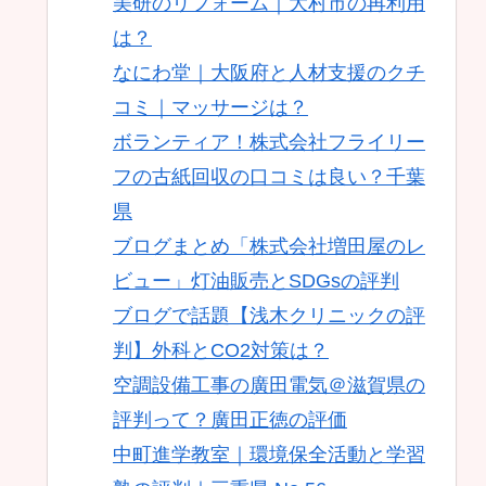
美研のリフォーム｜大村市の再利用
は？
なにわ堂｜大阪府と人材支援のクチ
コミ｜マッサージは？
ボランティア！株式会社フライリー
フの古紙回収の口コミは良い？千葉
県
ブログまとめ「株式会社増田屋のレ
ビュー」灯油販売とSDGsの評判
ブログで話題【浅木クリニックの評
判】外科とCO2対策は？
空調設備工事の廣田電気＠滋賀県の
評判って？廣田正徳の評価
中町進学教室｜環境保全活動と学習