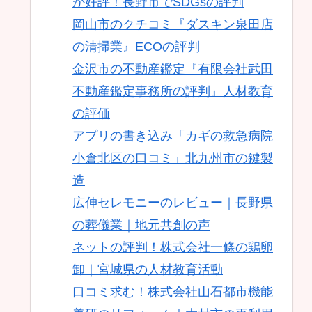
が好評！長野市でSDGsの評判
岡山市のクチコミ『ダスキン泉田店
の清掃業』ECOの評判
金沢市の不動産鑑定『有限会社武田
不動産鑑定事務所の評判』人材教育
の評価
アプリの書き込み「カギの救急病院
小倉北区の口コミ」北九州市の鍵製
造
広伸セレモニーのレビュー｜長野県
の葬儀業｜地元共創の声
ネットの評判！株式会社一條の鶏卵
卸｜宮城県の人材教育活動
口コミ求む！株式会社山石都市機能