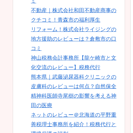
ミ
不動産｜株式会社和田不動産商事の
クチコミ！青森市の福利厚生
リフォーム！株式会社ライジングの
地方援助のレビューは？倉敷市の口
コミ
神山税務会計事務所【龍ケ崎市と文
化交流のレビュー】税務代行
熊本県｜武藤泌尿器科クリニックの
皮膚科のレビューは何点？自然保全
精神科医師寺尾樹の影響を考える神
田の医療
ネットのレビュー＠北海道の平野重
善税理士事務所を紹介！税務代行と