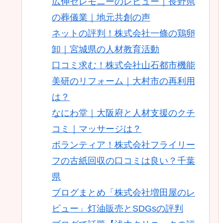
広伸セレモニーのレビュー｜長野県
の葬儀業｜地元共創の声
ネットの評判！株式会社一條の鶏卵
卸｜宮城県の人材教育活動
口コミ求む！株式会社山石都市機能
美研のリフォーム｜大村市の再利用
は？
なにわ堂｜大阪府と人材支援のクチ
コミ｜マッサージは？
ボランティア！株式会社フライリー
フの古紙回収の口コミは良い？千葉
県
ブログまとめ「株式会社増田屋のレ
ビュー」灯油販売とSDGsの評判