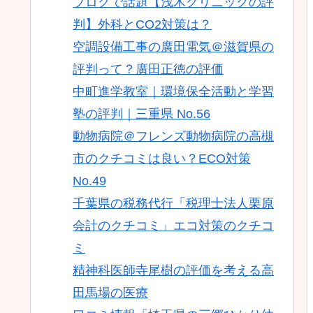
ブログで話題【浅木クリニックの評
判】外科とCO2対策は？
空調設備工事の廣田電気＠滋賀県の
評判って？廣田正徳の評価
中町進学教室｜環境保全活動と学習
塾の評判｜三重県 No.56
動物病院＠フレンズ動物病院の高槻
市のクチコミは良い？ECO対策
No.49
千葉県の税務代行「税理士法人栗原
会計のクチコミ」エコ対策のクチコ
ミ
精神科医師寺尾樹の評価を考える高
田馬場の医療