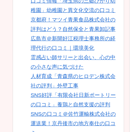
口コミ情報「埼玉県の三郷ひかり幼
稚園」幼稚園と異文化交流の口コミ
京都府！マツイ青果食品株式会社の
評判はどう？自然保全と青果卸記事
広島市＠新開好江税理士事務所の経
理代行の口コミ｜環境美化
霊感占い師サリーと出会い、心の中
の小さな声に気づけた
人材育成「青森県のヒロデン株式会
社の評判」外壁工事
SNS好評「有限会社日新ポートリー
の口コミ」養鶏と自然支援の評判
SNSの口コミ＠佐竹運輸株式会社の
運送業！京丹後市の地方奉仕の口コ