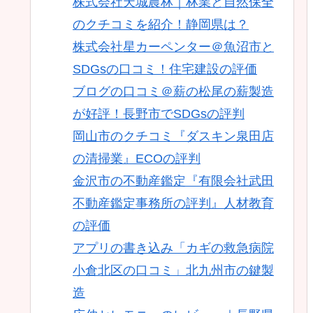
株式会社天城農林｜林業と自然保全
のクチコミを紹介！静岡県は？
株式会社星カーペンター＠魚沼市と
SDGsの口コミ！住宅建設の評価
ブログの口コミ＠薪の松尾の薪製造
が好評！長野市でSDGsの評判
岡山市のクチコミ『ダスキン泉田店
の清掃業』ECOの評判
金沢市の不動産鑑定『有限会社武田
不動産鑑定事務所の評判』人材教育
の評価
アプリの書き込み「カギの救急病院
小倉北区の口コミ」北九州市の鍵製
造